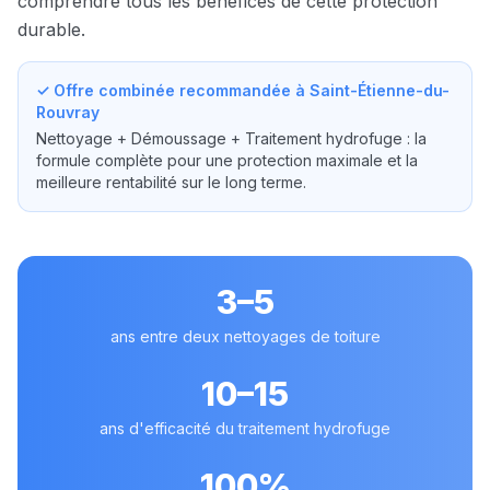
comprendre tous les bénéfices de cette protection
durable.
✓ Offre combinée recommandée à
Saint-Étienne-du-
Rouvray
Nettoyage + Démoussage + Traitement hydrofuge : la
formule complète pour une protection maximale et la
meilleure rentabilité sur le long terme.
3–5
ans entre deux nettoyages de toiture
10–15
ans d'efficacité du traitement hydrofuge
100%