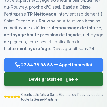
Votre expert nettoyage extérieur à Saint-Étienne-
du-Rouvray, proche d'Oissel.
Basée à Oissel,
l'entreprise
TP Nettoyage
intervient rapidement à
Saint-Étienne-du-Rouvray
pour tous vos besoins
en nettoyage extérieur :
démoussage de toiture
,
nettoyage haute pression de façade
, nettoyage
de pignons, terrasses et application de
traitement hydrofuge
. Devis gratuit sous 24h.
07 84 78 98 53
— Appel immédiat
Devis gratuit en ligne
Clients satisfaits à
Saint-Étienne-du-Rouvray
et dans
toute la Seine-Maritime