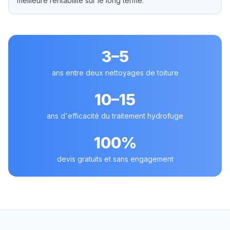
meilleure rentabilité sur le long terme.
3–5
ans entre deux nettoyages de toiture
10–15
ans d'efficacité du traitement hydrofuge
100%
devis gratuits et sans engagement